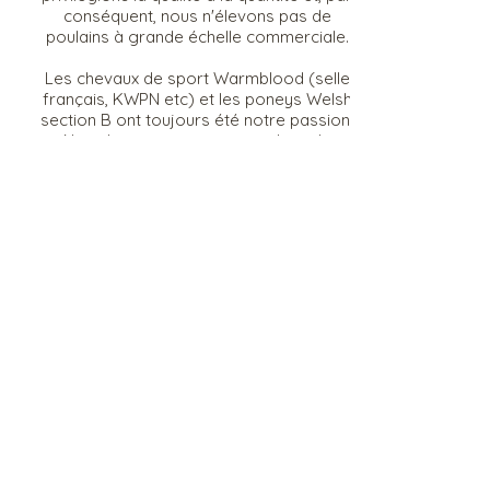
conséquent, nous n'élevons pas de
poulains à grande échelle commerciale.
Les chevaux de sport Warmblood (selle
français, KWPN etc) et les poneys Welsh
section B ont toujours été notre passion.
Nous les avons concourus dans de
nombreuses disciplines - saut d'obstacles,
dressage, concours morphologiques,
hunter - nous savons à quel point ils
peuvent être polyvalents et entraînables
pour chaque cavalier.
Situés en Nouvelle Aquitaine en France,
nous sommes bien situés et accessibles
de toutes parts.
Rubis Stud, 1096 chemin de Villeneuve,
86250 La Chapelle Bâton, FRANCE